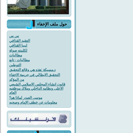
حول ملف الإخفاء
س س
العقيد القذافي
ليبيا القذافي
لكلمته صولة
مطالبات
مطالبات - تابع
التوطين
د.مسيكة :هذه هي وقائع التحقيق
التحقيق الايطالي في جريمة الاخفاء
من المؤكد
قانون انشاء المجلس الاسلامي الشيعي
الاعلى ونظامه الداخلي وملاك موظفيه
العام
موسى الصدر لماذا هو؟
معلومات عن خطف الإمام وصحبه