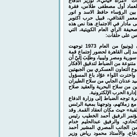
ت "«مرآة حياتي»، لوزير الدفاع
لعماد أول مصطفى طلاس، فقرة
بين الرؤساء حافظ الاسد و انور
معمر القذافي، قبيل حرب اكتوبر
 الى مادار في الاجتماع. هذا نص هذه
حيفة الراي العام الكويتية، التي
س على حلقات:
في أوائل حزيران (يونيو) من العام 1973 توجهت
د إلى القاهرة لحضور اجتماع قمة
ي سورية ومصر وليبيا، وطُلِبَ إليّ أن
وعة من الضباط لتدقيق الأفكار
ع التعاون العسكري بين الجبهتين
 واخترت اللواء عوّاد باغ المسؤول
يد عدنان الجابي من سلاح الطيران
 من سلاح البحرية والعقيد صلاح
إدارة الحرب الإلكترونية.
هرة توجه الضباط إلى وزارة الدفاع
مع زملائهم، وتوجهنا بمعية الرئىس
قبة» حيث مكان انعقاد القمة, وقد
ؤتمر الرفيق أحمد الخطيب رئيس
تحادي، والرفيق عبدالحليم خدام
من الجانب المصري المشير أحمد
فاع، والأستاذ محمود رياض وزير