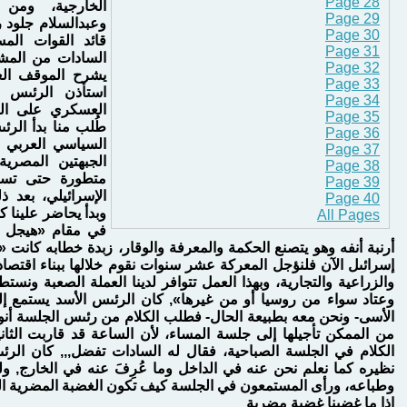
Page 28
الخارجية، ومن 
Page 29
وعبدالسلام جلود ر
Page 30
قائد القوات المس
Page 31
السادات من المشي
Page 32
يشرح الموقف الع
Page 33
استأذن الرئىس 
Page 34
العسكري على الجب
Page 35
طُلب منا بدأ الر
Page 36
السياسي العربي 
Page 37
الجبهتين المصري
Page 38
متطورة حتى تست
Page 39
الإسرائيلي، بعد 
Page 40
وبدأ يحاضر علينا ك
All Pages
في مقام «هيجل أ
أرنبة أنفه وهو يتصنع الحكمة والمعرفة والوقار، زبدة خطابه كانت «أ
إسرائىل الآن فلنؤجل المعركة عشر سنوات نقوم خلالها ببناء اقتصادن
والزراعية والتجارية، وبهذا العمل تتوافر لدينا العملة الصعبة ون
وعتاد سواء من روسيا أو من غيرها», كان الرئىس الأسد يستمع إل
الأسى- ونحن معه بطبيعة الحال- فطلب الكلام من رئىس الجلسة أنور
من الممكن تأجيلها إلى جلسة المساء، لأن الساعة قد قاربت الثان
الكلام في الجلسة الصباحية، فقال له السادات تفضل,,, كان الرئ
نظيره كما نعلم نحن عنه في الداخل وما عُرِفَ عنه في الخارج, و
وطباعه، ورأى المستمعون في الجلسة كيف تكون الغضبة المضرية التي
إذا ما غضبنا غضبة مضرية