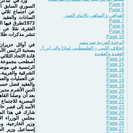
ورد في مذكرا
Page 4
السوري السابق ا
Page 5
عن اجتماع ثلاثي 
القذافي و التماهي بالامام الصدر
السادات والعقيد 
Page 7
1973تطرق فيها
Page 8
الفقرة، نقلا عن ص
Page 9
تنشر مذكرات طلا
Page 10
الوحدة العربية ضد مصر
الخلاف الليبي – الفلسطيني لماذا والى اين؟..
بصحبة الرئىس الأس
العقدة والعقيدة
قادة الاتحاد الثلاث
Page 14
أصطحب مجموعة متن
Page 15
الرئىسية في موضو
Page 16
الشرقية والغربية،
Page 17
عن العمليات والعم
Page 18
والعقيد فضل حسين
Page 19
الدين الأشرم مدير 
Page 20
بعد أن وصلنا القا
Page 21
المصرية للاجتماع 
Page 22
الأسد إلى قصر «ال
Page 23
Page 24
شارك في هذا الم
Page 25
مجلس الوزراء الا
Page 26
وزير الخارجية، و
Page 27
إسماعيل وزير الد