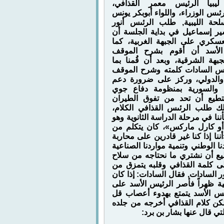
ليبيا الرئيس معمر القذافي،
ئىس الوزراء، واللواء أبوبكر يونس
لحة الليبية, طلب الرئىس أنور
ر إسماعيل في بداية الجلسة أن
سكري على الجبهة الغربية، كما
الأسد أن أقوم بشرح الموقف
هة الشرقية، وبعد أن قُمنا بما
ئىس السادات كلمته وشرح الموقف
والدولي، وركز على ضرورة دعم
ة والسورية بمنظومة دفاع جوي
طيع أن تحد من تفوق الطيران
ذلك طلب الرئىس القذافي الكلام،
أننا في مرحلة الدراسة الثانوية وهو
و كارل ماركس»، كان يتكلم من
ننا إذا كنا غير قادرين على محاربة
ا الوطني وتنمية مواردنا الصناعية
ستطيع أن نشتري ما نحتاجه من سلاح
ى كلمة القذافي وقلبه يتمزق من
 السادات, فقال السادات: إذا كان
ية ظهراً فأصر الرئيس الأسد على
ىس الأسد يتمتع بهدوء أعصاب قل
لكن كلام القذافي أخرجه من جلده
 قال عنها بشار بن برد: