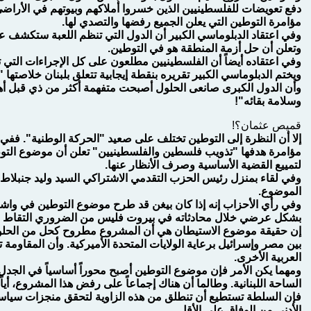
دفع تعويضات للفلسطينيين الذين خسروا أملاكهم وبيوتهم في الأراض
مؤامرة التوطين التي يعلن الجميع رفضها والتصدي لها.
وفي اعتقاد الدبلوماسي الكبير أن الدول التي تنظم اللعبة ستكشف
وتعلن أن حل أزمة المنطقة هو في التوطين.
وفي اعتقاده أيضاً أن الفلسطينيين مطلعون على كل الإجراءات التي ت
ويختم الدبلوماسي الكبير تقريره بنقطة إيجابية تتعلق بلبنان خلاصتها "أن
وأن الدول الكبرى صانعى الحلول أصبحت متفهمة أكثر من ذي قبل أه
وسلامة بقائه"!
قميص عثمان؟!
إلا أن النظرة إلى التوطين تختلف على صعيد "الحركة الوطنية". ففي 
مؤامرة هدفها "تذويب فلسطين والفلسطينيين" تعلن أن موضوع التوط
لتمييع القضية الأساسية وصرف الأنظار عنها.
وفي لقاء بمنزل رئيس الحزب التقدمي الاشتراكي السيد وليد جنبلاط
الموضوع.
وفي رأي الأحزاب إنه إذا كان بيغن قد طرح موضوع التوطين في و
بشكل عرضي خلال محادثاته في بيروت فليس من الضروري التقاط 
إن حقيقة موضوع الاستيطان هي أن المشروع مطروح كحل من الحلول ا
بين مصر وإسرائيل برعاية الولايات المتحدة الأميركية. وأن المقاومة
العربية الأخرى.
ومهما يكن الأمر فإن موضوع التوطين أصبح محوراً أساسياً في الجدل 
الساحة اللبنانية. وطالما أن هناك إجماعاً على رفض هذا المشروع، أي
فإن السلطة تستطيع أن تنطلق من هذه الزاوية لتحقق منجزات سياسية
الأدنى من الوفاق على الأقل.