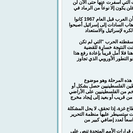
 التي أسفرت عنها حتى الآن لن
لن يكون إلا نوعاً من الرماد في
ويضيف الدبلوماسي أسباباً أخرى فيقول: "ولنكن أكثر واقعية ونتذكر أن العرب قبل العام 1967 كانوا
ن الحرب. وبعد ذهاب السادات إلى إسرائيل أصبحوا
كره لإسرائيل والاستعداد
 أسقطته الحرب "التي لم تكن
انت النتيجة خسارة للقضية
 فلا أمل قريباً بإعادة رفع هذا
و التطور الأوروبي الذي تجاوز
ي هذه المرحلة وهو موضوع
طين الفلسطينيين حصل بشكل أو
لضخم من الفلسطينيين على الأراضي
من قريب أو بعيد إلى إيجاد مخرج
ع غزة، إذا تحقق، لا يحل المشكلة
انت ستسيطر عليها منظمة التحرير
اسعاً لعدد إضافي كبير من
قرارات الأمم المتحدة تنص على