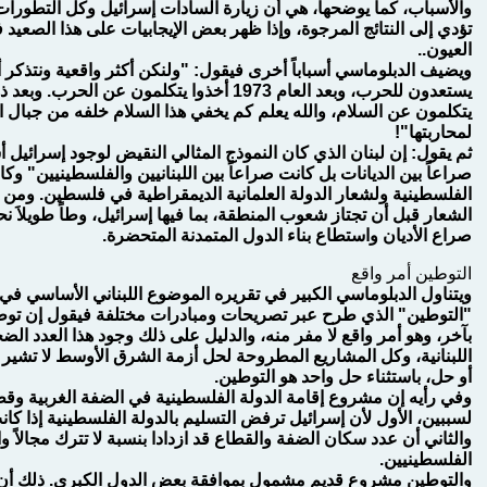
والأسباب، كما يوضحها، هي أن زيارة السادات إسرائيل وكل التطورات
تؤدي إلى النتائج المرجوة، وإذا ظهر بعض الإيجابيات على هذا الصعيد ف
العيون..
يستعدون للحرب، وبعد العام 1973 أخذوا يتكلمون ع
يتكلمون عن السلام، والله يعلم كم يخفي هذا السلام خلفه من جبال ال
لمحاربتها"!
ثم يقول: إن لبنان الذي كان النموذج المثالي النقيض لوجود إسرائيل
صراعاً بين الديانات بل كانت صراعاً بين اللبنانيين والفلسطينيين" وك
الفلسطينية ولشعار الدولة العلمانية الديمقراطية في فلسطين. ومن هنا
الشعار قبل أن تجتاز شعوب المنطقة، بما فيها إسرائيل، وطاً طويلاَ نح
صراع الأديان واستطاع بناء الدول المتمدنة المتحضرة.
التوطين أمر واقع
ويتناول الدبلوماسي الكبير في تقريره الموضوع اللبناني الأساسي ف
"التوطين" الذي طرح عبر تصريحات ومبادرات مختلفة فيقول إن تو
بآخر، وهو أمر واقع لا مفر منه، والدليل على ذلك وجود هذا العدد ا
اللبنانية، وكل المشاريع المطروحة لحل أزمة الشرق الأوسط لا تشير 
أو حل، باستثناء حل واحد هو التوطين.
وفي رأيه إن مشروع إقامة الدولة الفلسطينية في الضفة الغربية وقطا
لسببين، الأول لأن إسرائيل ترفض التسليم بالدولة الفلسطينية إذا ك
والثاني أن عدد سكان الضفة والقطاع قد ازدادا بنسبة لا تترك مجالاً و
الفلسطينيين.
والتوطين مشروع قديم مشمول بموافقة بعض الدول الكبرى. ذلك أن 