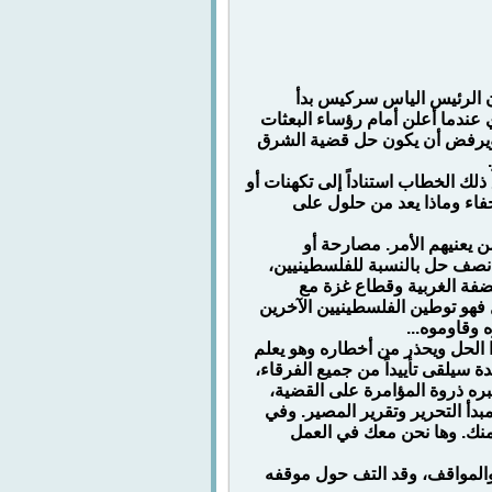
ن الرئيس الياس سركيس بدأ
انون الثاني الجاري عندما أعلن أمام رؤساء البعثات
 ويرفض أن يكون حل قضية الشرق
ك الخطاب استناداً إلى تكهنات أو
فاء وماذا يعد من حلول على
ن يعنيهم الأمر. مصارحة أو
 نصف حل بالنسبة للفلسطينيين،
ضفة الغربية وقطاع غزة مع
ل فهو توطين الفلسطينيين الآخرين
 وقاوموه...
الحل ويحذر من أخطاره وهو يعلم
ة سيلقى تأييداً من جميع الفرقاء،
بره ذروة المؤامرة على القضية،
مبدأ التحرير وتقرير المصير. وفي
 منك. وها نحن معك في العمل
والمواقف، وقد التف حول موقفه