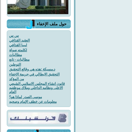
حول ملف الإخفاء
س س
العقيد القذافي
ليبيا القذافي
لكلمته صولة
مطالبات
مطالبات - تابع
التوطين
د.مسيكة :هذه هي وقائع التحقيق
التحقيق الايطالي في جريمة الاخفاء
من المؤكد
قانون انشاء المجلس الاسلامي الشيعي
الاعلى ونظامه الداخلي وملاك موظفيه
العام
موسى الصدر لماذا هو؟
معلومات عن خطف الإمام وصحبه