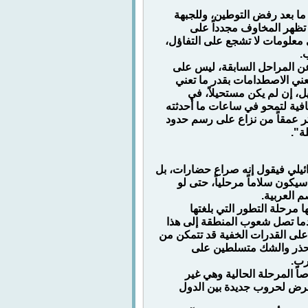
ا بعد رفض التوطين، وللجبهة
تظهر المخاوف مجدداً على
 معلومات لا تشجع على التفاؤل،
.
 عن المراحل السابقة، ليس على
تعني الاصطدامات بقدر ما تعني
، إن لم يكن مستحيلاً، في
افية لتمحو في ساعات ما أحدثته
ثر عمقاً من نزاع على رسم حدود
ة".
ائيلي فيقول إنه صراع حضارات، بل
كون سلاماً مرحلياً، حتى لو
م العربية.
 مرحلة التطور التي بلغتها
دما تصل شعوب المنطقة إلى هذا
على القدرات الخفية قد تتمكن من
 الحذر والشك متسلطين على
رب.
ً المرحلة الحالية وهي غير
تعرض لحروب جديدة بين الدول