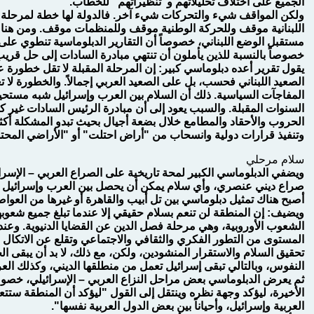
الجميع على اختلاف تحليلاتهم و"تنظيراتهم" للخطاب.
ولكن المواقف شيء والتحركات شيء آخر. فالدولة لها خطة لمرحلة م
اللبنانية موقف وللحركة الوطنية موقف وللمنظمات موقف. ومن هنا 
مستقبل الوضع اللبناني، خصوصاً أن التقارير الدبلوماسية تنطوي على
خصوصاً بالنسبة للذين يأملون أن تنتهي مبادرة السادات إلى حل قريب
يقول تقرير أعده دبلوماسي كبير: إن المرحلة المقبلة لا تقل خطورة
الصعيد اللبناني فحسب، بل على الصعيد العربي إجمالاً. والخطورة لا 
المفاجآت السياسية. ذلك أن السلام بين العرب وإسرائيل شبه مستحيل
السنوات المقبلة. والسبب يعود إلى أن مبادرة الرئيس السادات غير ك
الحروب والأحقاد والمطامع خلال بضعة أجيال بحيث تبدو المشكلة أك
وتنفيذ قرارات دولية وانسحاب من "أراض احتلت" أو "الأراضي المحتل
سلام مرحلي
ويضفي الدبلوماسي الكبير لمحة تاريخية على الصراع العربي – الإسر
صراع ديني عنصري، وأي سلام يمكن أن يحصل بين العرب وإسرائيل سي
أصبح هناك تمثيل دبلوماسي بين تل أبيب والقاهرة أو غيرها من العواص
ويضيف: إن المنطقة لن تنعم بسلام حقيقي إلا عندما تبلغ جميع شعوبها
الشعوب الأوروبية، وهي مرحلة فصل الدين عن القضايا الدنيوية. وعن
المستوى من التطور الفكري والثقافي والاجتماعي وتقلع عن الاتكال 
تحقيق السلام والاستقرار المنشودين، ولكن، مع ذلك، لا بد أن يبقى
النفوس، وبالتالي تبقى إسرائيل تعمل من منطلقها الديني، وكذلك الع
ثم يعرض الدبلوماسي بعض مراحل النزاع العربي – الإسرائيلي، خصوصا
الأخيرة، ليؤكد وجهة نظره وينتقل إلى القول "ليؤكد أن المنطقة ست
العربية وإسرائيل، وأحياناً بين بعض الدول العربية نفسها".