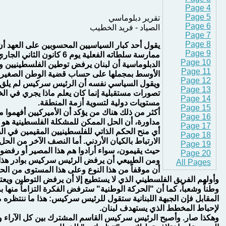
Page 4
Page 5
تقرير دبلوماسي
Page 6
الصياد - فريد الخطيب
Page 7
Page 8
يقول أحد كبار السياسيين المحسوبين على العهد أ
Page 9
ممارسة سلطاته الفعلية يوم 6 ك
Page 10
الدبلوماسية أن لبنان يرفض توطين الفلسطينيين
Page 11
الأوسط بمجملها على حساب قضية الوطن الصغير.
Page 12
ويقول السياسي نفسه أن الرئيس سركيس لم يلق ذل
Page 13
تصورات مستقبلية إنما كان يعلم ماذا يجري في الخ
Page 14
مستويات دولية لتسوية أزمة المنطقة.
Page 15
أكثر من ذلك هناك من يؤكد أن الأميركيين أفهموا م
Page 16
مداورة، أن الحل الممكن للمشكلة الفلسطينية هو
Page 17
أي منح الحكم الذاتي للفلسطينيين المقيمين في ال
Page 18
الارتباط بالكيان الأردني. أما النصف الآخر من الح
Page 19
حيث يقيمون، سواء أرادوا هم هذا المصير أو رفضوه
Page 20
ومن الطبيعي أن يرفض الرئيس سركيس بوادر هذا 
All Pages
أن موقفاً من هذا النوع وعلى هذا المستوى من الحد
وأولهم الفريق الفلسطيني الذي لا يستطيع إلا أن يرفض التوطين ويعت
وطناً وشعباً، كما أن "الحركة الوطنية" سترفض الفكرة التزاماً منها ب
المقابل فإن الجبهة اللبنانية ستقول للرئيس سركيس: هذا ما ننتظره
لإحباط المخطط الذي يستهدف لبنان.
وهكذا صار. وأصبح الرئيس سركيس القاسم المشترك بين كل الآراء 